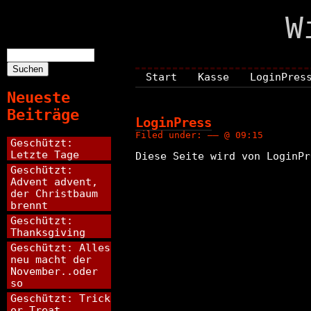
W
Suchen
nach:
Start
Kasse
LoginPres
Neueste
Beiträge
LoginPress
Filed under: —— @ 09:15
Geschützt:
Letzte Tage
Diese Seite wird von LoginPr
Geschützt:
Advent advent,
der Christbaum
brennt
Geschützt:
Thanksgiving
Geschützt: Alles
neu macht der
November..oder
so
Geschützt: Trick
or Treat