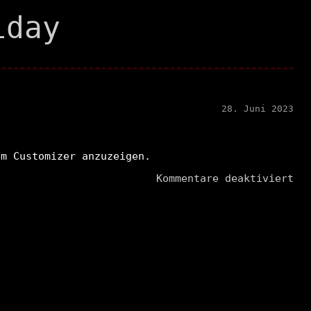
iday
28. Juni 2023
im Customizer anzuzeigen.
fü
Kommentare deaktiviert
Lo