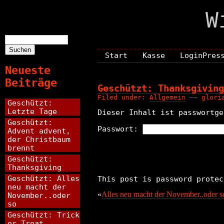
W
Suchen
nach:
Start
Kasse
LoginPres
Neueste
Beiträge
Geschützt: Thanksgiving
Filed under:
Allgemein
—— gloria
Geschützt:
Letzte Tage
Dieser Inhalt ist passwortge
Geschützt:
Passwort:
Advent advent,
der Christbaum
brennt
Geschützt:
Thanksgiving
Geschützt: Alles
This post is password protec
neu macht der
«
Alles neu macht der November..oder s
November..oder
so
Geschützt: Trick
or Treat