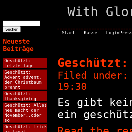
With Glo
Suchen
nach:
Start
Kasse
LoginPres
Neueste
Beiträge
Geschützt:
Geschützt:
Letzte Tage
Geschützt:
Filed under
Advent advent,
der Christbaum
19:30
brennt
Geschützt:
Thanksgiving
Es gibt kei
Geschützt: Alles
neu macht der
ein geschüt
November..oder
so
Geschützt: Trick
Read the re
or Treat