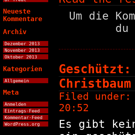
Neueste
Um die Ko
Kommentare
du
Archiv
Dezember 2013
November 2013
Oktober 2013
Geschützt:
Kategorien
Christbaum
Allgemein
Meta
Filed under
Anmelden
20:52
Eintrags-Feed
Kommentar-Feed
Es gibt kei
WordPress.org