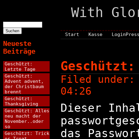
With Glo
Suchen
nach:
Start
Kasse
LoginPres
Neueste
Beiträge
Geschützt:
Geschützt:
Letzte Tage
Geschützt:
Filed under
Advent advent,
der Christbaum
04:26
brennt
Geschützt:
Thanksgiving
Dieser Inha
Geschützt: Alles
neu macht der
passwortges
November..oder
so
das Passwor
Geschützt: Trick
or Treat