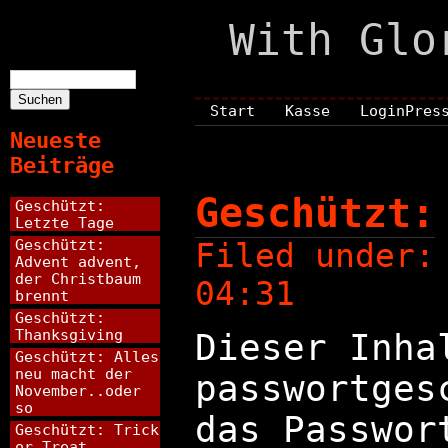
With Glo
Suchen
nach:
Start
Kasse
LoginPres
Neueste
Beiträge
Geschützt:
Geschützt:
Letzte Tage
Geschützt:
Filed under
Advent advent,
der Christbaum
04:31
brennt
Geschützt:
Thanksgiving
Dieser Inha
Geschützt: Alles
neu macht der
passwortges
November..oder
so
das Passwor
Geschützt: Trick
or Treat